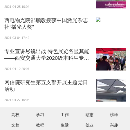
2021-04-25 10:04
西电物光院郜鹏教授获中国激光杂志
社“播光人奖”
2021-03-04 17:42
专业宣讲尽锐出战 特色展览各显其能
——西安交通大学2020级本科生专业
咨询会举行
2021-04-12 20:07
网信院研究生第五支部开展主题党日
活动
2021-04-27 15:03
高校
学习
工作
励志
榜样
文档
教程
生活
创业
兴趣