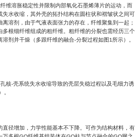
证纤维溶胀稳定性并限制内部氧化石墨烯薄片的运动，而
或失水收缩，其外壳的拓扑结构在圆柱状和褶皱状之间可
抽离溶剂，由于气液表面张力的存在，纤维聚集到一起；
由多根细纤维组成的粗纤维。粗纤维的分裂也需经历三个
溶剂并干燥（多跟纤维的融合-分裂过程如图1所示）。
孔核-壳系统失水收缩导致的壳层失稳过程以及毛细力诱
）。
的直径增加，力学性能基本不下降。可作为结构材料，有
万多根GO纤维基组装体在GO柱与节点融合的GO网之