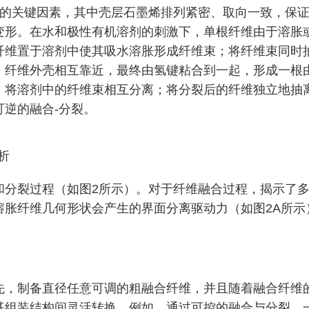
裂的关键因素，其中壳层石墨烯排列紧密、取向一致，保
变形。在水和极性有机溶剂的刺激下，单根纤维由于溶胀
纤维置于溶剂中使其吸水溶胀形成纤维束；将纤维束同时
，纤维外壳相互靠近，最终由氢键粘合到一起，形成一根
；将溶剂中的纤维束相互分离；将分裂后的纤维独立地抽离
逆的融合-分裂。
析
和分裂过程（如图2所示）。对于纤维融合过程，揭示了多
溶胀纤维几何形状会产生的界面分离驱动力（如图2A所示
先，制备直径任意可调的粗融合纤维，并且随着融合纤维
组装结构间灵活转换。例如，通过可控的融合与分裂，一