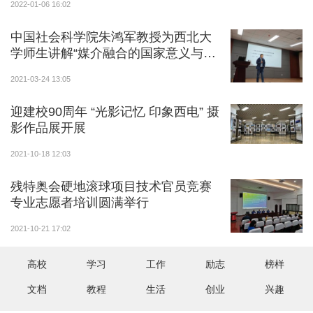
2022-01-06 16:02
中国社会科学院朱鸿军教授为西北大
学师生讲解“媒介融合的国家意义与主
导路径”
2021-03-24 13:05
迎建校90周年 “光影记忆 印象西电” 摄
影作品展开展
2021-10-18 12:03
残特奥会硬地滚球项目技术官员竞赛
专业志愿者培训圆满举行
2021-10-21 17:02
高校
学习
工作
励志
榜样
文档
教程
生活
创业
兴趣