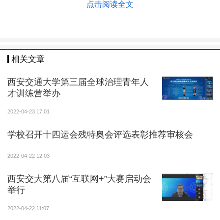
点击阅读全文
公共卫生领军人才；加快医药基础研究创新中心建设，
推动药学专业建设，面向原创新药、生物技术药物、临
床新疗法、医疗装备等国家重大战略需求，促进产学研
深度融合，推进医药基础成果的临床应用和产品转化；
相关文章
积极推动法医学一级学科建设，以医工、医管结合为学
科增长点，扩大学科优势和竞争力。
西安交通大学第三届全球治理青年人
才训练营举办
2022-04-23 17:01
学校召开十四运会残特奥会评选表彰推荐审核会
2022-04-22 12:03
西安交大第八届“互联网+”大赛启动会
举行
2022-04-22 11:07