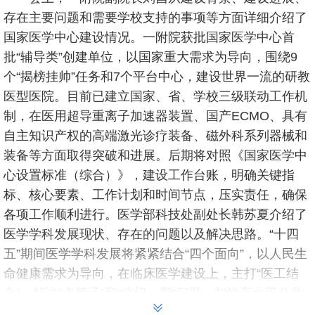
存在主要问题和需要学校支持的事项等方面详细介绍了
国家医学中心建设情况。一附院获批国家医学中心首
批“辅导类”创建单位，以国家重大需求为导向，围绕9
个“揭榜挂帅”任务和7个平台中心，建设世界一流的研教
医型医院。目前已建立国家、省、学校三级联动工作机
制，在医用超导重离子加速器装置、国产ECMO、具有
自主知识产权的高端激光诊疗装备、磁外科系列器械和
装备等方面取得突破和进展。后期将对照《国家医学中
心设置标准（综合）》，建设工作台账，明确关键指
标、核心要素、工作计划和时间节点，压实责任，确保
各项工作顺利进行。医学部科技处副处长韩苏夏介绍了
医学学科发展现状、存在的问题以及解决思路。“十四
五”期间医学学科发展将紧紧结合“四个面向”，以人民生
命健康需求为导向，在临床医学建设上，主打“医工结
合”，解决“卡脖子”和“临门一脚”问题；加快高水平公共
卫生学院建设，推动预防医学建设，培养“一锤定音”的