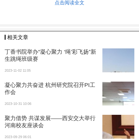
点击阅读全文
要求。随后，刘静从产教融合课程建设、项目类别、申
报条件、申报流程、奖励办法等方面就《西安电子科技
大学广州研究院研究生产教融合课程建设与管理办法
（试行）》进行宣讲。
相关文章
正处级组织员马博详细介绍了新址公寓分配方案。
丁香书院举办“凝心聚力 ‘绳’彩飞扬”新
技术创新中心负责人周茜就《西安电子科技大学广州研
生跳绳班级赛
究院促进科研服务工作实施办法》以及新址科研用房分
2023-11-02 11:05
配方案进行宣讲。
凝心聚力共奋进 杭州研究院召开PI工
最后，党委书记刘丰雷从人才培养、师资队伍建
作会
设、科研平台建设、成果转化、新址搬迁等几个方面对
2023-10-31 10:06
研究院年度重点工作进行了总结和安排。他强调，2023
年收官在即，全体师生要乘势而上、坚定信心，扎实完
聚力借势 共谋发展——西安交大举行
成好年初制定的各项工作计划和任务目标。新址搬迁带
河南校友座谈会
来新的气象，希望大家齐心协力推动广研院高质量跨越
2023-09-29 06:01