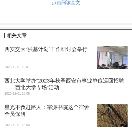
点击阅读全文
“上课前，我一直对经济学实验课的必要性和呈现形
式很好奇。在实验室看到眼前的实验场景时，我心中满
是惊讶。”经济与管理学院2023级硕士研究生盛楠感
叹，“亲身感受过后，我愈发认同经济学开展实验课的必
相关文章
要性，只有在实践中才能更好地理解理论。”
西安交大“强基计划”工作研讨会举行
目前，除金融科技实验室外，西安电子科技大学经
济管理实验教学示范中心还建设了大数据智能分析与应
2023-12-01 19:01
用协同创新实验室、智能财务实验室、人因工程实验
室、企业虚拟仿真实验室和数字化商业创新实践工程坊
西北大学举办“2023年秋季西安市事业单位巡回招聘
——西北大学专场”活动
等，让学生在掌握理论知识的同时动手实践，在实操中
2023-12-01 18:08
理解掌握、活学活用。
星光不负赶路人：宗濂书院这个宿舍
在大数据智能分析与应用协同创新实验室，学生在
全员保研
老师的指导下以真实的软件为参考，围绕舆情分析和开
2023-12-01 18:04
源情报分析两大实践目标，从数据的采集与可视化呈