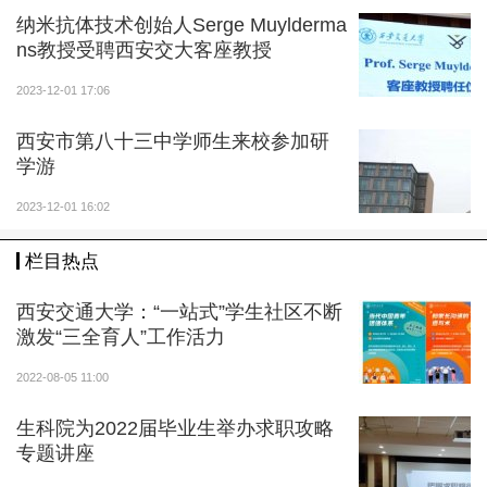
现，到数据的进一步整理分析与完整应用，最终独立完
纳米抗体技术创始人Serge Muylderma
成专业的分析报告。
ns教授受聘西安交大客座教授
2023-12-01 17:06
在智能财务实验室内，实验室依托财务共享服务技
术平台，搭建了与企业真实案例相同的财务共享服务实
西安市第八十三中学师生来校参加研
践教学场景，通过技术落地实操，进一步培养学生在业
学游
财流程设计与优化、业务处理、业务财务与管理会计应
2023-12-01 16:02
用等方面的核心能力。
栏目热点
“我们旨在为师生创造优质的教学体验，并为筹备金
融经济类竞赛提供实践场景，让经济管理类专业知
西安交通大学：“一站式”学生社区不断
识‘活’起来、‘实’起来、‘动’起来，推动形成创新型、开放
激发“三全育人”工作活力
式的高素质经济类人才培养高地。”经济管理实验教学示
2022-08-05 11:00
范中心负责人姜晓兵说。
（本报记者 李 洁 张哲浩）
生科院为2022届毕业生举办求职攻略
来源：光明日报2023年12月2日04版
专题讲座