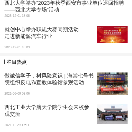
西北大学举办“2023年秋季西安市事业单位巡回招聘
我校副校长（主持行政工作）孙庆伟致辞
——西北大学专场”活动
2023-12-01 18:08
就创中心举办职规大赛同期活动——
走进新能源汽车行业
2023-12-01 18:03
栏目热点
做诚信学子，树风险意识 | 海棠七号书
院组织反电诈宣教体验馆参观活动提
升诚信教育成效
2021-06-09 09:06
西北工业大学航天学院学生会来校参
观交流
2021-11-29 17:11