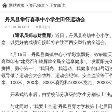
网站首页
> 资讯频道 > 正文阅读
丹凤县举行春季中小学生田径运动会
2021-04-16 14:11 西北信息报
（通讯员郑志财曹辉）
近日，丹凤县商镇中心小学、
念，以更好的成绩迎接即将在陕西西安举行的全运会。
4月15日，丹凤县商镇中心小学彩旗飘扬、锣鼓喧
高举印有“建党百年铸辉煌全民全运享健康”、“发展阳光
拼搏、勇夺第一”、“我阳光、我运动、我健康”的口号
领导做了运动会大会致辞、运动会纪律、安全监管等工
米、100米、200米、800米赛跑和1000米竞走、
开幕式结束后，由学校部分班级的学生分别献上“曳步
与此同时，“我要上全运”丹凤县育才学校第十七届