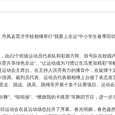
丹凤县育才学校相继举行“我要上全运”中小学生春季田径
天，由22个班级运动员代表队和彩旗方阵、鼓号队在校园内
体育共享绿色全运”、“让运动成为习惯让生活更加精彩”
迈过运动会主席台。在主持人洪亮有力的播音中，在旋律
作强调。裁判员代表、运动员代表都相继上台做了表态发言
2000米竞走、跳远、跳高、跳绳等开展十多个比赛项目。
舞”、“啦啦操”、“燃烧我的卡路里”等舞蹈节目，进一
田径运动会在县运动场也拉开了序幕。春光明媚，春色盎