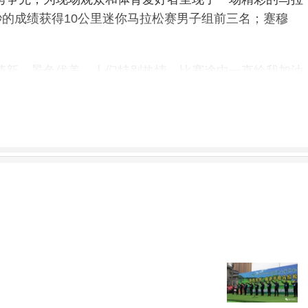
8秒的成绩获得10公里迷你马拉松赛男子组前三名；蹇穆
气清新，景色优美，人们特别热情，比赛途中一直给我加油
”假期回甘肃老家，途径商洛，得知这里举办马拉松比
拉松，我还会来参加。”李新旺说道。