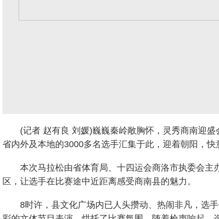
(记者 赵有良 刘媛)巍巍秦岭敞胸怀，灵秀商南迎盛
省内外及本地的3000多名选手汇集于此，迎着朝阳，快
本次马拉松由省体育局、十四运会商洛市执委会主办
区，让选手在比赛途中近距离感受商南县的魅力。
8时许，县文化广场内已人头攒动、热闹非凡，选
彩的文体节目表演，烘托了比赛氛围。随着枪声响起，