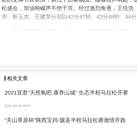
松盛会，加油呐喊声不绝于耳。经过激烈角逐，王佳浩、赵
华、靳玉杰、王建荣分别以42分47秒、42分48秒、4
男子组冠军王佳浩今年21岁，目前在西安读大学，
呐喊。以后有机会想和家人一起到金丝峡景区旅游。”王
荣获男子组第三名的甘肃小伙李新旺左膝盖上缠着绷
赛，第一时间报名参加。“第一次来商南，觉得这里山清
相关文章
2021宜君“天然氧吧 康养山城” 生态半程马拉松开赛
2021-04-25 09:07
“关山草原杯”陕西宝鸡·陇县半程马拉松赛激情开跑