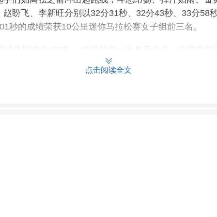
盼飞、李新旺分别以32分31秒、32分43秒、33分5
4分01秒的成绩荣获10公里迷你马拉松赛女子组前三名。
已经坚持跑步4年多。“这是我第一次来商南县，这里空
佳浩告诉记者。
点击阅读全文
带，是带伤参加比赛。他今年在福建读研究生，因“五一
水秀，因为受伤，没有取得理想成绩，下次商洛再举办马