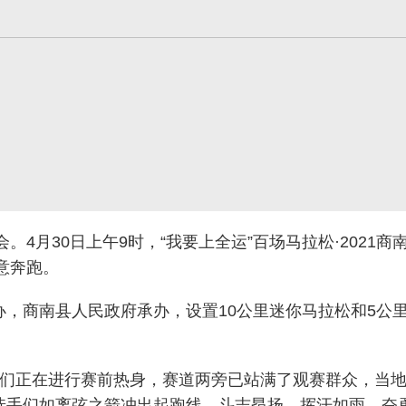
会。4月30日上午9时，“我要上全运”百场马拉松·202
意奔跑。
，商南县人民政府承办，设置10公里迷你马拉松和5公
手们正在进行赛前热身，赛道两旁已站满了观赛群众，当
选手们如离弦之箭冲出起跑线，斗志昂扬、挥汗如雨、奋