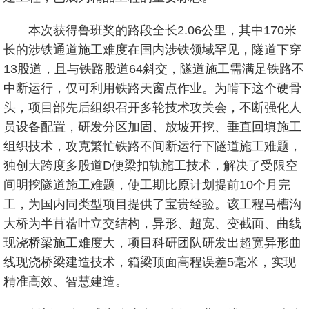
本次获得鲁班奖的路段全长2.06公里，其中170米
长的涉铁通道施工难度在国内涉铁领域罕见，隧道下穿
13股道，且与铁路股道64斜交，隧道施工需满足铁路不
中断运行，仅可利用铁路天窗点作业。为啃下这个硬骨
头，项目部先后组织召开多轮技术攻关会，不断强化人
员设备配置，研发分区加固、放坡开挖、垂直回填施工
组织技术，攻克繁忙铁路不间断运行下隧道施工难题，
独创大跨度多股道D便梁扣轨施工技术，解决了受限空
间明挖隧道施工难题，使工期比原计划提前10个月完
工，为国内同类型项目提供了宝贵经验。该工程马槽沟
大桥为半苜蓿叶立交结构，异形、超宽、变截面、曲线
现浇桥梁施工难度大，项目科研团队研发出超宽异形曲
线现浇桥梁建造技术，箱梁顶面高程误差5毫米，实现
精准高效、智慧建造。