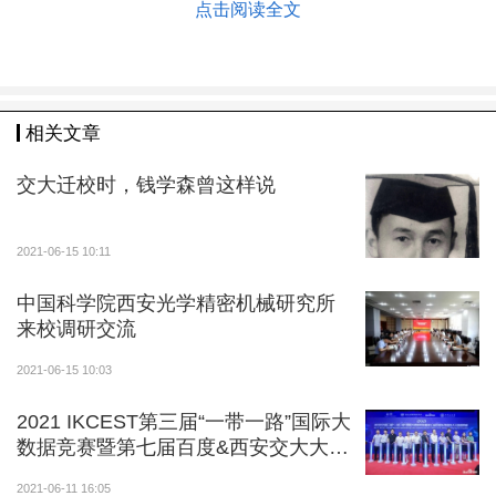
点击阅读全文
or for waste heat recovery without auxiliary device”为
题发表在纳米能源领域顶级期刊
Nano Energy
上。论文
第一作者为机械工程学院博士生康熙龙，西安交通大学
机械工程学院是唯一作者单位，机械工程学院贾书海教
相关文章
授为通讯作者。该项研究工作得到了国家自然科学基
金、中央高校基本科研业务费等项目的资助。
交大迁校时，钱学森曾这样说
近年来，西安交大机械工程贾书海教授课题组在柔
性传感、能量回收等方面的研究取得了多项进展，相关
2021-06-15 10:11
研究已发表系列论文，如Advanced Science, 2017, 4
中国科学院西安光学精密机械研究所
(5): 1600437,(IF: 15.84)，ACS Applied Materials & Int
来校调研交流
erfaces, 2018, 10(7): 6624-6635, (IF: 8.758)，Journal
2021-06-15 10:03
of Power Sources, 2019, 433. 226692,(IF: 8.247)，AC
S Applied Materials & Interfaces, 2020,12(25), 28669-2
2021 IKCEST第三届“一带一路”国际大
8680, (IF: 8.758)。
数据竞赛暨第七届百度&西安交大大数
据竞赛启动
2021-06-11 16:05
文章链接：https://doi.org/10.1016/j.nanoen.2021.