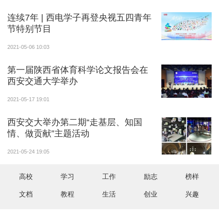
连续7年 | 西电学子再登央视五四青年
节特别节目
2021-05-06 10:03
第一届陕西省体育科学论文报告会在
西安交通大学举办
2021-05-17 19:01
西安交大举办第二期“走基层、知国
情、做贡献”主题活动
2021-05-24 19:05
高校
学习
工作
励志
榜样
文档
教程
生活
创业
兴趣